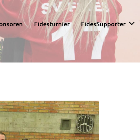
onsoren
Fidesturnier
FidesSupporter