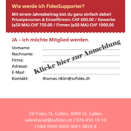
SV Fides St. Gallen, 9000 St. Gallen
sekretariat@svfides.ch
/ 076 455 19 10
CH68 0900 0000 9001 0828 8